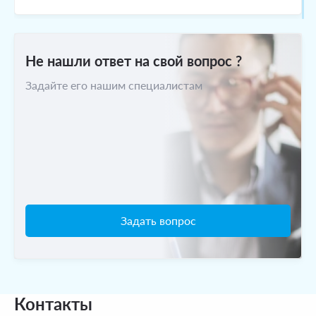
Можно ли устанавливать натяжные
Не нашли ответ на свой вопрос ?
потолки в ванной комнате?
Задайте его нашим специалистам
Каковы цены на монтаж натяжных
потолков?
Задать вопрос
Контакты